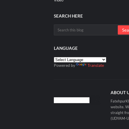
Video
SEARCH HERE
LANGUAGE
Powered by
Translate
ABOUT 
FatehpurKh
website. W
straight f
(UDYAM-U