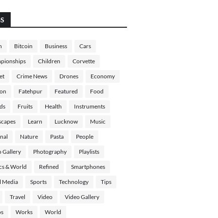
GS
h
Bitcoin
Business
Cars
pionships
Children
Corvette
et
Crime News
Drones
Economy
ion
Fatehpur
Featured
Food
ds
Fruits
Health
Instruments
scapes
Learn
Lucknow
Music
nal
Nature
Pasta
People
 Gallery
Photography
Playlists
ics & World
Refined
Smartphones
l Media
Sports
Technology
Tips
Travel
Video
Video Gallery
os
Works
World